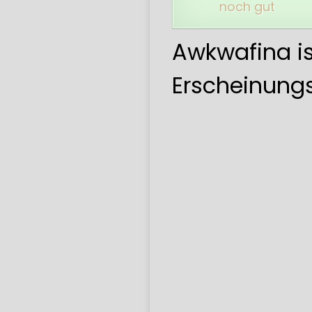
noch gut
Awkwafina is
Erscheinun