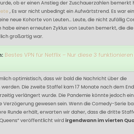
 wurde, ob er einen Anstieg der Zuschauerzahlen bemerkt 
tete
, Es war nicht unbedingt ein Aufwärtstrend. Es war ei
eine neue Kohorte von Leuten… Leute, die nicht zufällig 
ich habe einen erneuten Zyklus von Leuten bemerkt, die di
ich großartig war.
h:
Bestes VPN für Netflix – Nur diese 3 funktionieren
lich optimistisch, dass wir bald die Nachricht über die
 werden. Die zweite Staffel kam 17 Monate nach dem End
orzeitig verlängert wurde. Die Pandemie könnte jedoch ein
die Verzögerung gewesen sein. Wenn die Comedy-Serie ba
ere Runde erhält, erwarten wir daher, dass die dritte Staff
Queens“ veröffentlicht wird
irgendwann im vierten Qua