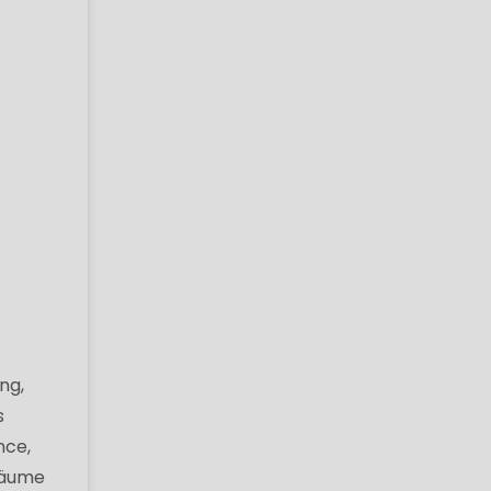
ng,
s
nce,
Träume