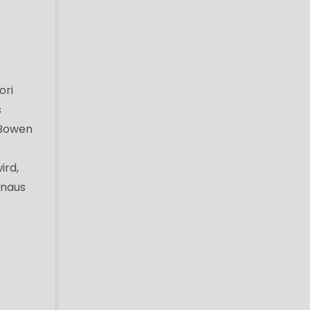
ori
s
d Bowen
ird,
inaus
.