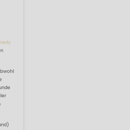
medy
hn
Obwohl
e
Runde
ler
n
und)