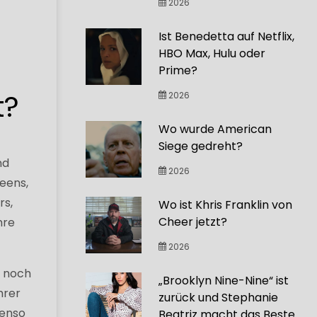
2026
Ist Benedetta auf Netflix,
HBO Max, Hulu oder
Prime?
t?
2026
Wo wurde American
Siege gedreht?
nd
2026
eens,
rs,
Wo ist Khris Franklin von
Cheer jetzt?
hre
2026
w noch
„Brooklyn Nine-Nine“ ist
hrer
zurück und Stephanie
benso
Beatriz macht das Beste