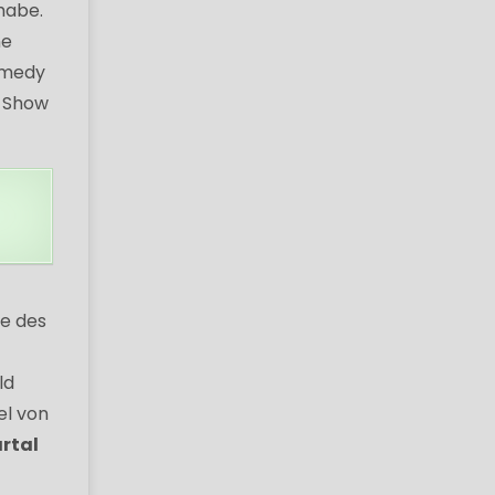
habe.
ne
Comedy
e Show
e des
ld
el von
rtal